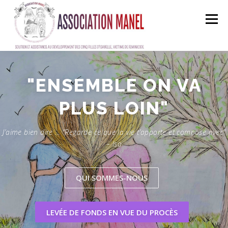
Skip
to
Menu
content
ACCUEIL
A PROPOS
MANEL EN ACTION
"ENSEMBLE ON VA
PLUS LOIN"
FAIRE UN DON
ADHÉRER
BOUTIQUE EN LIGNE
J’aime bien dire … “Regarde ce que la vie t’apporte et compose avec”
– Isa
EQUIPE
CONTACT
QUI SOMMES-NOUS
LEVÉE DE FONDS EN VUE DU PROCÈS