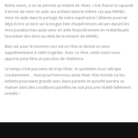
Notre vision, si on se permet un instant de rêver, c’est d’avoir la capacité
à terme de venir en aide aux enfants dans le même cas que MANEL.
Venir en aide dans le partage de notre expérience ! (Mamie pourrait
déjà écrire un livre sur la longue liste d’expériences vécues durant les
mois passés) mais aussi venir en aide financièrement en redistribuant
l’excédant des dons au-delà de la mission de MANEL.
Bien sûr pour le moment ceci est un rêve et donne un sens
supplémentaire à cette tragédie. Avoir ce rêve, cette vision nous
apporte peut être un peu plus de résilience.
Le temps n’est pas venu de trop rêver, le quotidien nous rattrape
constamment … mais pourrions-nous aussi rêver d’un monde où les
enfants pourraient grandir avec leurs parents et qu’enfin perdre sa
maman dans des conditions pareilles ne soit plus une réalité tellement
irréelle !