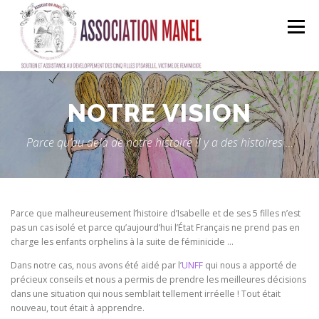
Skip
to
Menu
content
ACCUEIL
A PROPOS
MANEL EN ACTION
NOTRE VISION
Parce qu’au delà de notre histoire il y a des histoires …
FAIRE UN DON
ADHÉRER
BOUTIQUE EN LIGNE
EQUIPE
CONTACT
Parce que malheureusement l’histoire d’Isabelle et de ses 5 filles n’est
pas un cas isolé et parce qu’aujourd’hui l’État Français ne prend pas en
charge les enfants orphelins à la suite de féminicide …
Dans notre cas, nous avons été aidé par l’
UNFF
qui nous a apporté de
précieux conseils et nous a permis de prendre les meilleures décisions
dans une situation qui nous semblait tellement irréelle ! Tout était
nouveau, tout était à apprendre.