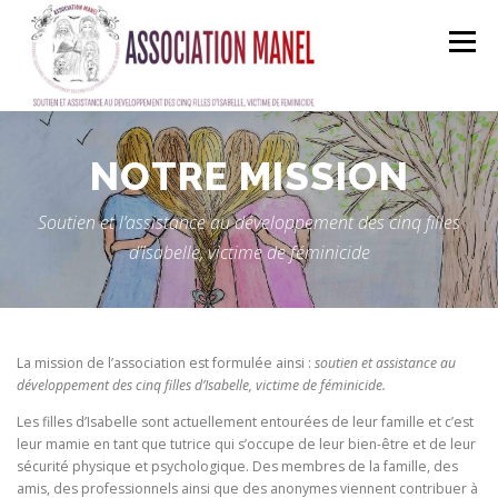
Skip
to
Menu
content
ACCUEIL
A PROPOS
MANEL EN ACTION
NOTRE MISSION
Soutien et l’assistance au développement des cinq filles
FAIRE UN DON
ADHÉRER
BOUTIQUE EN LIGNE
d’Isabelle, victime de féminicide
EQUIPE
CONTACT
La mission de l’association est formulée ainsi :
soutien et assistance au
développement des cinq filles d’Isabelle, victime de féminicide.
Les filles d’Isabelle sont actuellement entourées de leur famille et c’est
leur mamie en tant que tutrice qui s’occupe de leur bien-être et de leur
sécurité physique et psychologique. Des membres de la famille, des
amis, des professionnels ainsi que des anonymes viennent contribuer à