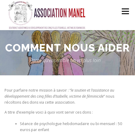
Skip
to
Menu
content
ACCUEIL
A PROPOS
MANEL EN ACTION
COMMENT NOUS AIDER
Parce qu’ensemble on va plus loin …
FAIRE UN DON
ADHÉRER
BOUTIQUE EN LIGNE
EQUIPE
CONTACT
Pour parfaire notre mission à savoir : “
le soutien et l’assistance au
développement des cinq filles d’Isabelle, victime de féminicide
” nous
récoltons des dons via cette association.
A titre d’exemple voici à quoi vont servir ces dons :
Séance de psychologue hebdomadaire ou bi-mensuel : 50
euros par enfant